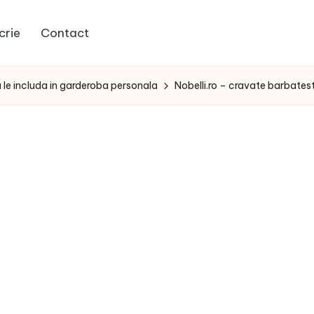
crie
Contact
a le includa in garderoba personala
Nobelli.ro – cravate barbatest