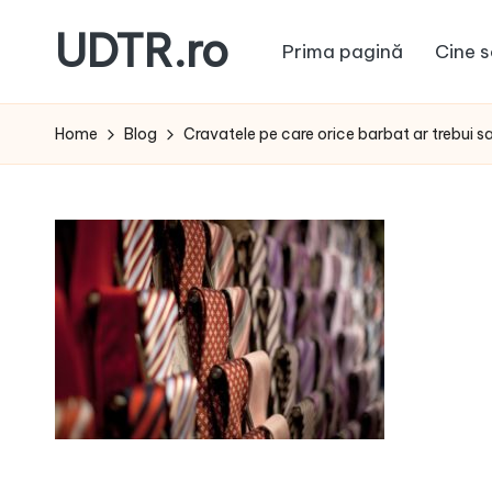
UDTR.ro
Prima pagină
Cine s
Skip
to
Unde
content
dorul
Home
Blog
Cravatele pe care orice barbat ar trebui s
te
rascoleste...