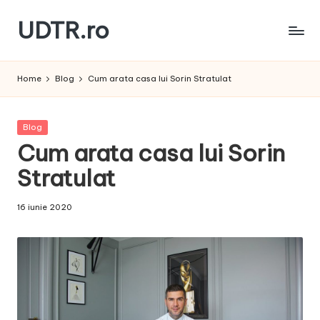
UDTR.ro
Skip
to
Unde
content
dorul
Home
Blog
Cum arata casa lui Sorin Stratulat
te
rascoleste...
Posted
Blog
in
Cum arata casa lui Sorin
Stratulat
16 iunie 2020