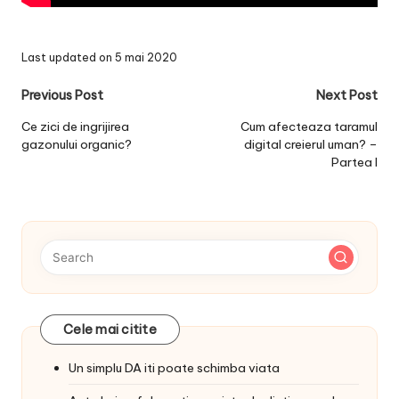
Last updated on 5 mai 2020
Post
Previous Post
Next Post
navigation
Ce zici de ingrijirea
Cum afecteaza taramul
gazonului organic?
digital creierul uman? –
Partea I
Cele mai citite
Un simplu DA iti poate schimba viata