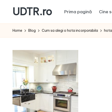
UDTR.ro
Prima pagină
Cine s
Skip
to
Unde
content
dorul
Home
Blog
Cum sa alegi o hota incorporabila
hota
te
rascoleste...