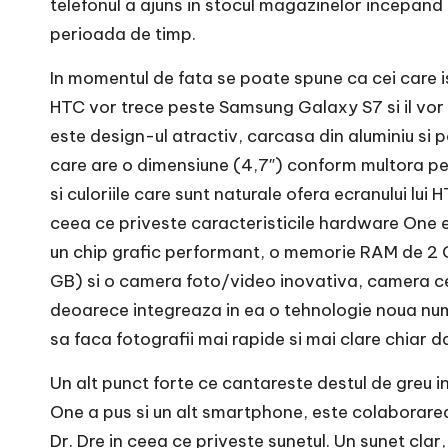
telefonul a ajuns in stocul magazinelor incepand 
perioada de timp.
In momentul de fata se poate spune ca cei care 
HTC vor trece peste Samsung Galaxy S7 si il vor 
este design-ul atractiv, carcasa din aluminiu si po
care are o dimensiune (4,7″) conform multora pe
si culoriile care sunt naturale ofera ecranului lui
ceea ce priveste caracteristicile hardware One e
un chip grafic performant, o memorie RAM de 2 GB
GB) si o camera foto/video inovativa, camera c
deoarece integreaza in ea o tehnologie noua num
sa faca fotografii mai rapide si mai clare chiar d
Un alt punct forte ce cantareste destul de greu i
One a pus si un alt smartphone, este colaborarea
Dr. Dre in ceea ce priveste sunetul. Un sunet clar,