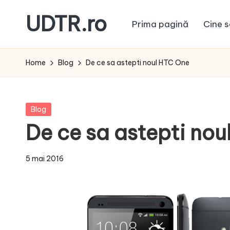
UDTR.ro
Prima pagină
Cine s
Skip
to
Unde
content
dorul
Home
Blog
De ce sa astepti noul HTC One
te
rascoleste...
Posted
Blog
in
De ce sa astepti no
5 mai 2016