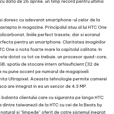
cu data de 26 aprilie, un timp record pentru ultima
isi doresc cu adevarat smartphone-ul celor de la
astepta in magazine. Principalul atuu al lui HTC One
licarbonat, liniile perfect trasate, dar si ecranul
rfecta pentru un smartphone. Claritatea imaginilor
 HTC One o nota foarte mare la capitolul calitate. In
ste dotat cu tot ce trebuie, un procesor quad-core,
, spatiu de stocare intern arhisuficient (32 de
e nu pune accent pe numarul de magapixeli
ita Ultrapixel. Aceasta tehnologie permite camerei
aca are integrat in ea un senzor de 4.3 MP.
n balanta clientului care cu siguranta pe langa HTC
 dintre taiwanezii de la HTC cu cei de la Beats by
 natural si “limpede” oferit de catre sistemul inegrat