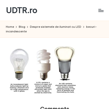
UDTR.ro
Skip
to
Unde
content
dorul
Home
Blog
Despre sistemele de iluminat cu LED
becuri-
te
incandescente
rascoleste...