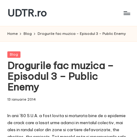
UDTR.ro
Skip
to
Unde
content
dorul
Home
Blog
Drogurile fac muzica – Episodul 3 – Public Enemy
te
rascoleste...
Posted
Blog
in
Drogurile fac muzica –
Episodul 3 – Public
Enemy
13 ianuarie 2014
In anii `80 S.U.A. a fost lovita si maturata bine de o epidemie
de crack care a lasat urme adanci in mentalul colectiv, mai
ales in randul celor din zone si cartiere defavorizate, the
ghettos, the projects. Tot macelul asta si repercusiunile sale