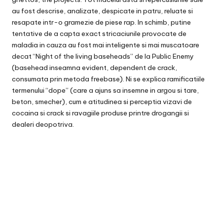
au fost descrise, analizate, despicate in patru, reluate si
resapate intr-o gramezie de piese rap. In schimb, putine
tentative de a capta exact stricaciunile provocate de
maladia in cauza au fost mai inteligente si mai muscatoare
decat “Night of the living baseheads” de la Public Enemy
(basehead inseamna evident, dependent de crack,
consumata prin metoda freebase). Ni se explica ramificatiile
termenului “dope” (care a ajuns sa insemne in argou si tare,
beton, smecher), cum e atitudinea si perceptia vizavi de
cocaina si crack si ravagiile produse printre drogangii si
dealeri deopotriva.