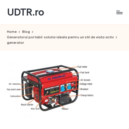
UDTR.ro
Skip
to
Unde
content
dorul
Home
Blog
te
Generatorul portabil: solutia ideala pentru un stil de viata activ
rascoleste...
generator