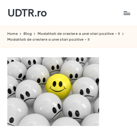
UDTR.ro
Skip
to
Unde
content
dorul
Home
Blog
Modalitati de crestere a unei stari pozitive – II
te
Modalitati de crestere a unei stari pozitive – II
rascoleste...