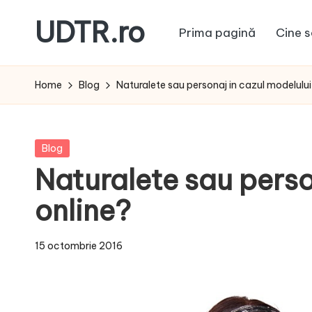
UDTR.ro
Prima pagină
Cine s
Skip
to
Unde
content
dorul
Home
Blog
Naturalete sau personaj in cazul modelului
te
rascoleste...
Posted
Blog
in
Naturalete sau perso
online?
15 octombrie 2016