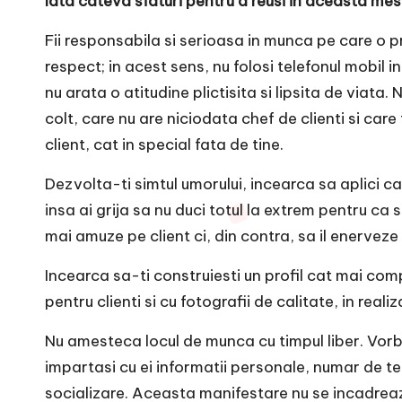
Iata cateva sfaturi pentru a reusi in aceasta mes
Fii responsabila si serioasa in munca pe care o pr
respect; in acest sens, nu folosi telefonul mobil 
nu arata o atitudine plictisita si lipsita de via
colt, care nu are niciodata chef de clienti si car
client, cat in special fata de tine.
Dezvolta-ti simtul umorului, incearca sa aplici ca
insa ai grija sa nu duci totul la extrem pentru ca s
mai amuze pe client ci, din contra, sa il enerveze
Incearca sa-ti construiesti un profil cat mai comp
pentru clienti si cu fotografii de calitate, in real
Nu amesteca locul de munca cu timpul liber. Vorbes
impartasi cu ei informatii personale, numar de te
socializare. Aceasta manifestare nu se incadreaza