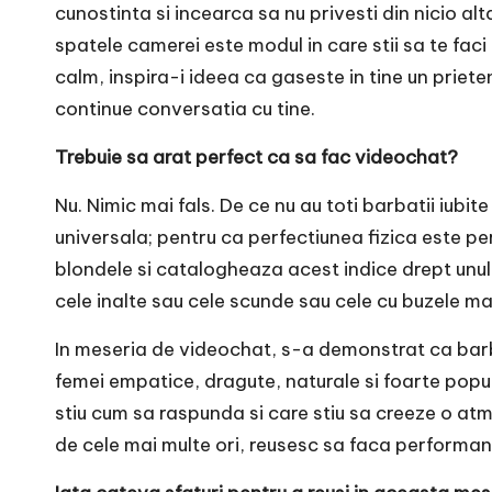
cunostinta si incearca sa nu privesti din nicio al
spatele camerei este modul in care stii sa te faci
calm, inspira-i ideea ca gaseste in tine un priete
continue conversatia cu tine.
Trebuie sa arat perfect ca sa fac videochat?
Nu. Nimic mai fals. De ce nu au toti barbatii iubi
universala; pentru ca perfectiunea fizica este pe
blondele si catalogheaza acest indice drept unul al
cele inalte sau cele scunde sau cele cu buzele mari
In meseria de videochat, s-a demonstrat ca barba
femei empatice, dragute, naturale si foarte popu
stiu cum sa raspunda si care stiu sa creeze o at
de cele mai multe ori, reusesc sa faca performan