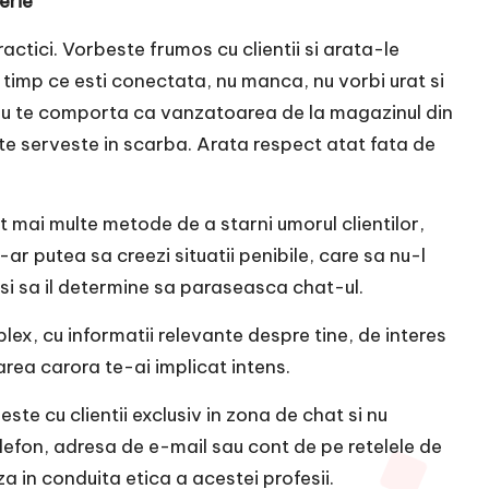
erie
actici. Vorbeste frumos cu clientii si arata-le
in timp ce esti conectata, nu manca, nu vorbi urat si
ta. Nu te comporta ca vanzatoarea de la magazinul din
e te serveste in scarba. Arata respect atat fata de
t mai multe metode de a starni umorul clientilor,
-ar putea sa creezi situatii penibile, care sa nu-l
 si sa il determine sa paraseasca chat-ul.
lex, cu informatii relevante despre tine, de interes
izarea carora te-ai implicat intens.
te cu clientii exclusiv in zona de chat si nu
lefon, adresa de e-mail sau cont de pe retelele de
 in conduita etica a acestei profesii.