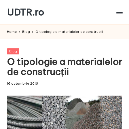
UDTR.ro
Skip
to
Unde
content
dorul
Home
Blog
O tipologie a materialelor de construcții
te
rascoleste...
Posted
Blog
in
O tipologie a materialelor
de construcții
16 octombrie 2016