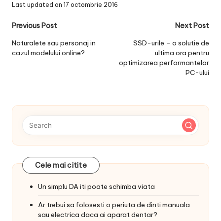
Last updated on 17 octombrie 2016
Post
Previous Post
Next Post
navigation
Naturalete sau personaj in
SSD-urile – o solutie de
cazul modelului online?
ultima ora pentru
optimizarea performantelor
PC-ului
Cele mai citite
Un simplu DA iti poate schimba viata
Ar trebui sa folosesti o periuta de dinti manuala
sau electrica daca ai aparat dentar?