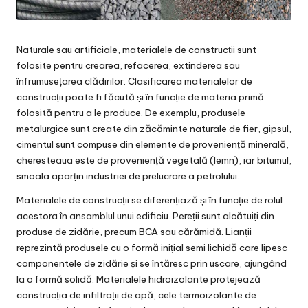
Naturale sau artificiale, materialele de construcții sunt
folosite pentru crearea, refacerea, extinderea sau
înfrumusețarea clădirilor. Clasificarea materialelor de
construcții poate fi făcută și în funcție de materia primă
folosită pentru a le produce. De exemplu, produsele
metalurgice sunt create din zăcăminte naturale de fier, gipsul,
cimentul sunt compuse din elemente de proveniență minerală,
cheresteaua este de proveniență vegetală (lemn), iar bitumul,
smoala aparțin industriei de prelucrare a petrolului.
Materialele de construcții se diferențiază și în funcție de rolul
acestora în ansamblul unui edificiu. Pereții sunt alcătuiți din
produse de zidărie, precum BCA sau cărămidă. Lianții
reprezintă produsele cu o formă inițial semi lichidă care lipesc
componentele de zidărie și se întăresc prin uscare, ajungând
la o formă solidă. Materialele hidroizolante protejează
construcția de infiltrații de apă, cele termoizolante de