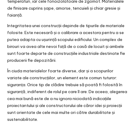
temperaturi, iar cele fonoizolatoare de zgomot. Materialele
de finisare cuprins șape, amorse, tencuieli și chiar gresie și
faianță.
Integritatea unei construcții depinde de tipurile de materiale
folosite. Este necesară și o calibrare a acestora pentru a se
putea adapta cu ușurință scopului edificului. Un complex de
birouri va avea alte nevoi față de o casă de locuit și ambele
sunt foarte departe de construcțiile industriale destinate fie
producerii fie depozitării.
În ciuda materialelor foarte diverse, dar și a scopurilor
variate ale construcțiilor, un element este comun tuturor:
siguranța. Orice tip de clădire trebuie să poată fi folosită în
siguranță, indiferent de rolul pe care îl are. De aceea, alegerea
cea mai bună este de a nu ignora niciodată indicațiile
proiectantului și ale constructorului ale căror idei și proiecții
sunt orientate de cele mai multe ori către durabilitate și
sustenabilitate.