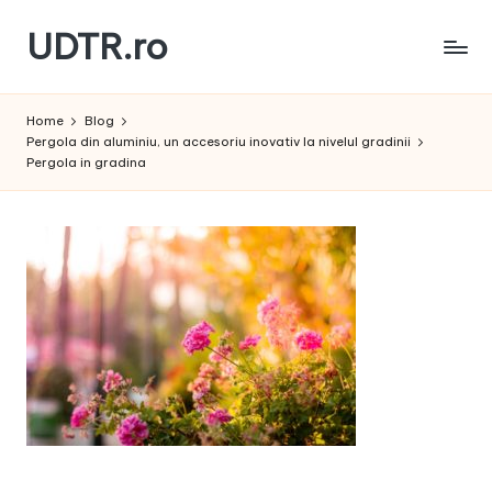
UDTR.ro
Skip
to
Unde
content
dorul
Home
Blog
te
Pergola din aluminiu, un accesoriu inovativ la nivelul gradinii
rascoleste...
Pergola in gradina