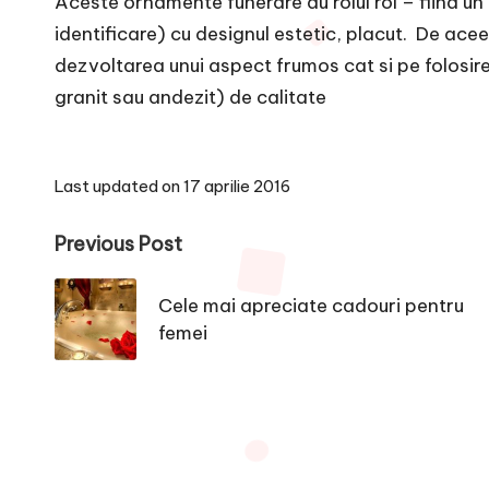
Aceste ornamente funerare au rolul rol – fiind un
identificare) cu designul estetic, placut. De ac
dezvoltarea unui aspect frumos cat si pe folosir
granit sau andezit) de calitate
Last updated on 17 aprilie 2016
Post
Previous Post
navigation
Cele mai apreciate cadouri pentru
femei