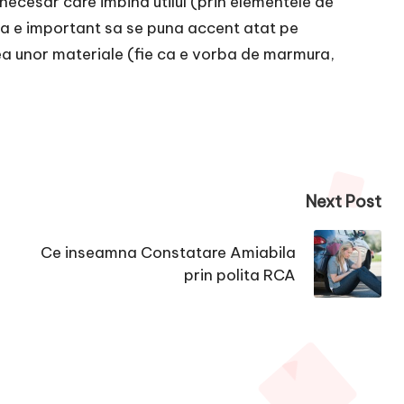
 necesar care imbina utilul (prin elementele de
eea e important sa se puna accent atat pe
ea unor materiale (fie ca e vorba de marmura,
Next Post
Ce inseamna Constatare Amiabila
prin polita RCA