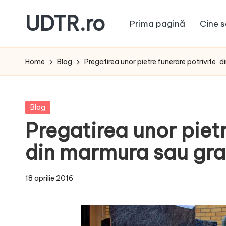
UDTR.ro
Prima pagină
Cine s
Skip
to
Unde
content
dorul
Home
Blog
Pregatirea unor pietre funerare potrivite, 
te
rascoleste...
Posted
Blog
in
Pregatirea unor pietr
din marmura sau gra
18 aprilie 2016