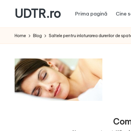
UDTR.ro
Prima pagină
Cine s
Skip
to
Unde
content
dorul
Home
Blog
Saltele pentru inlaturarea durerilor de spat
te
rascoleste...
Com