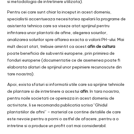
si metodologia de intretinere utilizata).
Pentru cei care sunt chiar la inceput in acest domeniu,
specialistii accentueaza necesitatea apelarii la programe de
asistenta tehnica care sa viseze atat sprijinul pentru
infintarea unor plantatii de afine, alegerea soiurilor,
analizarea solurilor spre aflarea exacta a valorii PH-ului. Mai
mult decat atat, trebuie amintit ca acest
afin de cultura
poate beneficia de subventii europene, prin primirea de
fonduri europene (documentatie ce de asemenea poate fi
elaborata alaturi de sprijinul unor pepiniere recunoscute din
tare noastra).
Apoi, exista sfaturi si informatii utile care sa sprijine tehnicile
de plantare si de intretinere a acestui
afin
. In tara noastra,
pentru noile societati ce opereaza in acest domeniu de
activitate, li se recomanda publicatia scrisa “Ghidul
plantatiilor de afini” – material ce contine detaliile de care
este nevoie pentru a porni o astfel de afacere, pentru a o
intretine si a produce un profit cat mai considerabil.