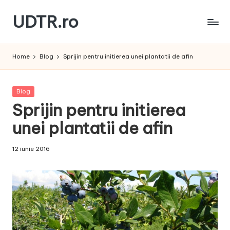
UDTR.ro
Skip
to
Unde
content
dorul
Home
Blog
Sprijin pentru initierea unei plantatii de afin
te
rascoleste...
Posted
Blog
in
Sprijin pentru initierea
unei plantatii de afin
12 iunie 2016