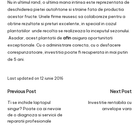
Nu in ultimul rand, o ultima mana intinsa este reprezentata de
deschiderea pietei autohtone si straine fata de productia
acestor fructe. Unele firme reusesc sa colaboreze pentru a
obtine rezultate si preturi excelente, in special in cazul
plantatiilor unde recolta se realizeaza la inceputul sezonului.
Asadar, acest plantatii de
afin
asigura oportunitati
exceptionale. Cu o administrare corecta, cu o desfacere
corespunzatoare, investitia poate fi recuperata in mai putin
de 5 ani.
Last updated on 12 iunie 2016
Post
Previous Post
Next Post
navigation
Ti se inchide laptopul
Investitie rentabila cu
singur? Poate ca ai nevoie
anvelope vara
de o diagnoza si servicii de
reparatii profesionale