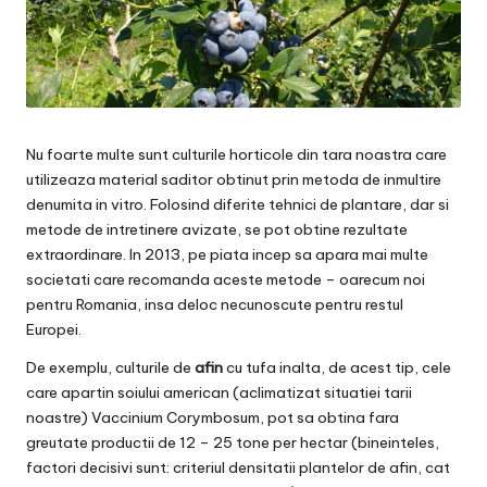
Nu foarte multe sunt culturile horticole din tara noastra care
utilizeaza material saditor obtinut prin metoda de inmultire
denumita in vitro. Folosind diferite tehnici de plantare, dar si
metode de intretinere avizate, se pot obtine rezultate
extraordinare. In 2013, pe piata incep sa apara mai multe
societati care recomanda aceste metode – oarecum noi
pentru Romania, insa deloc necunoscute pentru restul
Europei.
De exemplu, culturile de
afin
cu tufa inalta, de acest tip, cele
care apartin soiului american (aclimatizat situatiei tarii
noastre) Vaccinium Corymbosum, pot sa obtina fara
greutate productii de 12 – 25 tone per hectar (bineinteles,
factori decisivi sunt: criteriul densitatii plantelor de afin, cat