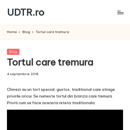
UDTR.ro
Skip
to
Unde
content
dorul
Home
Blog
Tortul care tremura
te
rascoleste...
Posted
Blog
in
Tortul care tremura
4 septembrie 2018
Chinezi au un tort special, gustos, traditional care atrage
privirile oricui. Se numeste tortul din branza care tremura.
Priviti cum se face aceasta reteta traditionala.