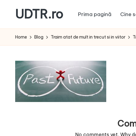
UDTR.ro
Prima pagină
Cine s
Skip
to
Unde
content
dorul
Home
Blog
Traim atat de mult in trecut si in viitor
T
te
rascoleste...
Com
No comments yet. Why don