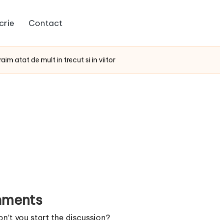
crie
Contact
raim atat de mult in trecut si in viitor
ments
’t you start the discussion?